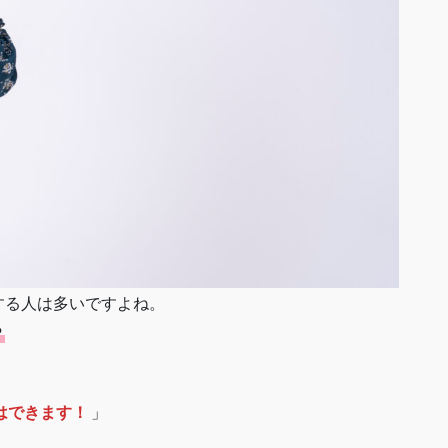
する人は多いですよね。
？
はできます！
」