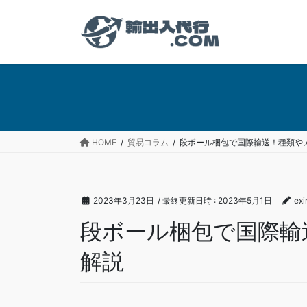
コ
ナ
ン
ビ
テ
ゲ
ン
ー
ツ
シ
へ
ョ
ス
ン
キ
に
ッ
移
HOME
貿易コラム
段ボール梱包で国際輸送！種類や
プ
動
2023年3月23日
/ 最終更新日時 :
2023年5月1日
ex
段ボール梱包で国際輸
解説