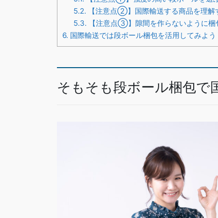
5.2.
【注意点②】国際輸送する商品を理解
5.3.
【注意点③】隙間を作らないように梱
6.
国際輸送では段ボール梱包を活用してみよう
そもそも段ボール梱包で