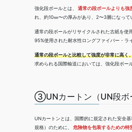
強化段ボールとは、
通常の段ボールよりも強
れ、約10㎜〜の厚みがあり、2〜3層になって
通常の段ボールがリサイクルされた古紙を使
95%使用された耐水性ロングファイバー・ラ
通常の段ボールと比較して強度が非常に高く
求められる国際輸送においては、強化段ボー
③UNカートン（UN段ボ
UNカートンとは、国際的に規定された安全基
規格）のために、
危険物を包装するための特