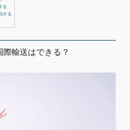
する
包する
国際輸送はできる？