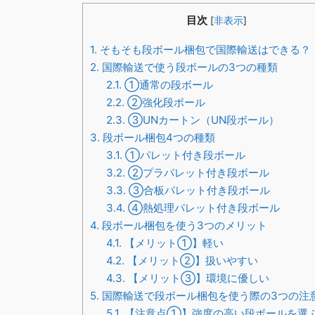
目次
[
非表示
]
1.
そもそも段ボール梱包で国際輸送はできる？
2.
国際輸送で使う段ボールの3つの種類
2.1.
①通常の段ボール
2.2.
②強化段ボール
2.3.
③UNカートン（UN段ボール）
3.
段ボール梱包4つの種類
3.1.
①パレット付き段ボール
3.2.
②プラパレット付き段ボール
3.3.
③合板パレット付き段ボール
3.4.
④熱処理パレット付き段ボール
4.
段ボール梱包を使う3つのメリット
4.1.
【メリット①】軽い
4.2.
【メリット②】扱いやすい
4.3.
【メリット③】環境に優しい
5.
国際輸送で段ボール梱包を使う際の3つの注
5.1.
【注意点①】強度の高い段ボールを選