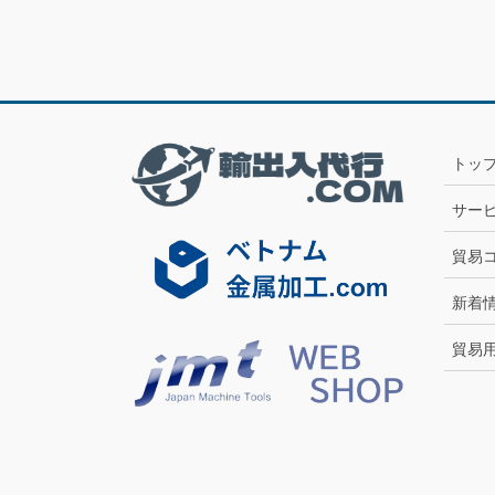
トッ
サー
貿易
新着
貿易