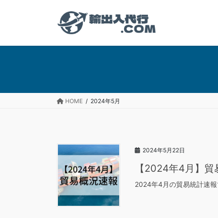
コ
ナ
ン
ビ
テ
ゲ
ン
ー
ツ
シ
へ
ョ
ス
ン
キ
に
ッ
移
HOME
2024年5月
プ
動
2024年5月22日
【2024年4月】
2024年4月の貿易統計速