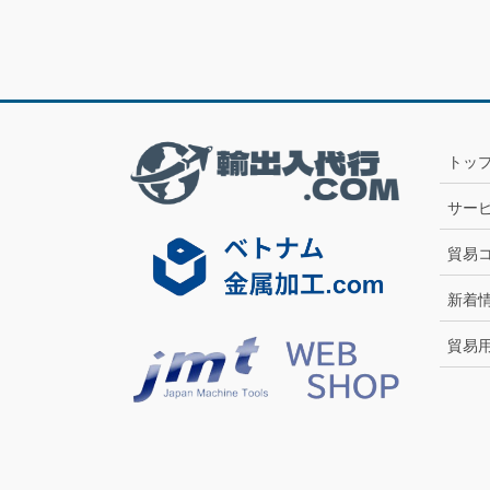
トッ
サー
貿易
新着
貿易