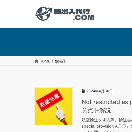
コ
ナ
ン
ビ
テ
ゲ
ン
ー
ツ
シ
へ
ョ
ス
ン
キ
に
ッ
移
HOME
危険品
プ
動
2024年4月30日
Not restricted 
意点を解説
航空輸送をする際、輸送会社など
special provisi