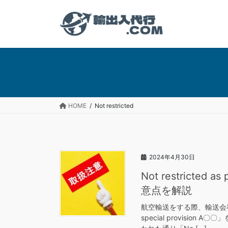
コ
ナ
ン
ビ
テ
ゲ
ン
ー
ツ
シ
へ
ョ
ス
ン
キ
に
ッ
移
HOME
Not restricted
プ
動
2024年4月30日
Not restricted 
意点を解説
航空輸送をする際、輸送会社など
special provisi