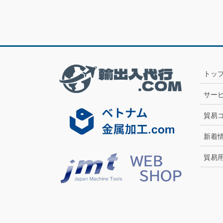
トッ
サー
貿易
新着
貿易